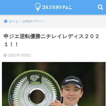
ホーム
LPGAツアー
申ジエ逆転優勝ニチレイレディス２０２
１！！
2021年7月8日