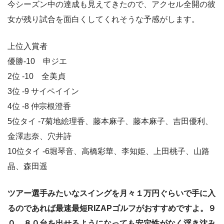
今シーズン中の達成も見えてきたので、アクセル全開の彼
女が残り試合を面白くしてくれそうな予感がします。
上位入賞者
優勝-10 申ジエ
2位 -10 全美貞
3位 -9 サイペイイン
4位 -8 仲宗根澄香
5位タイ -7菊地絵理香、藤本麻子、藤本麻子、吉田優利、
金澤志奈、穴井詩
10位タイ -6堀琴音、高橋彩華、李知姫、上田桃子、山路
晶、森田遥
ツアー選手みたいなスイングを月々１万円ぐらいで手に入
るのであれば最速最短
RIZAP
ゴルフがおすすめですよ。９
０、８０台を出せるようになっても安定性がなく浮き沈み