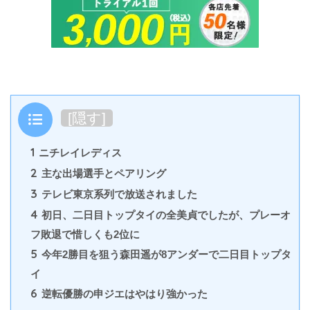
目次
[
隠す
]
1
ニチレイレディス
2
主な出場選手とペアリング
3
テレビ東京系列で放送されました
4
初日、二日目トップタイの全美貞でしたが、プレーオ
フ敗退で惜しくも2位に
5
今年2勝目を狙う森田遥が8アンダーで二日目トップタ
イ
6
逆転優勝の申ジエはやはり強かった