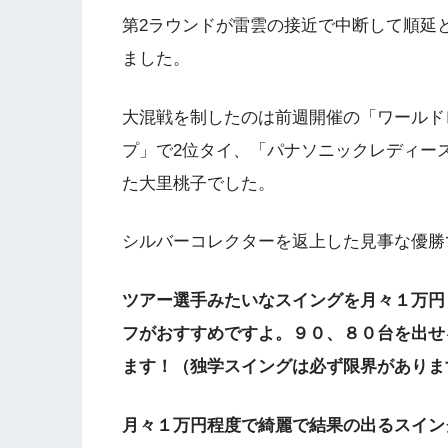
第
2
ラウンドが雷雲の接近で中断して順延
ました。
大混戦を制したのは前週開催の「ワールド
プ」で
2
位タイ、「パナソニックレディー
た大里桃子でした。
シルバーコレクターを返上した見事な優勝
ツアー選手みたいなスイングを月々１万円
フがおすすめですよ。９０、８０台を出せ
ます！（独学スイングは必ず限界がありま
月々１万円程度で綺麗で結果の出るスイン