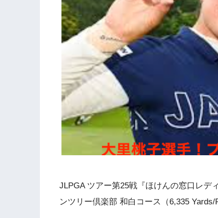
JLPGA
ツアー第
25
戦『ほけんの窓口レデ
ンツリー倶楽部 和白コース（
6,335 Yards/