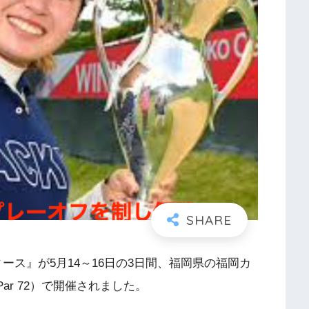
ィース』が
5
月
14
～
16
日の
3
日間、福岡県の福岡カ
Par 72
）で開催されました。