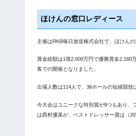
ほけんの窓口レディース
主催は
RKB
毎日放送株式会社で、ほけんの
賞金総額は
1
億
2,000
万円で優勝賞金
2,160
客での開催となりました。
出場人数は
114
人で、
36
ホールの短縮競技
今大会はユニークな特別賞が
9
つもあり、
は西村優菜が、ベストドレッサー賞は（
20