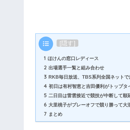
目次
[
隠す
]
1
ほけんの窓口レディース
2
出場選手一覧と組み合わせ
3
RKB毎日放送、TBS系列全国ネット
4
初日は有村智恵と吉田優利がトップタ
5
二日目は雷雲接近で競技が中断して順
6
大里桃子がプレーオフで競り勝って大
7
まとめ