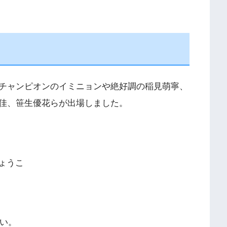
チャンピオンのイミニョンや絶好調の稲見萌寧、
佳、笹生優花らが出場しました。
ょうこ
い。