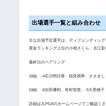
出場選手一覧と組み合わせ
主な出場予定選手は、ディフェンディング
賞金ランキング上位の小祝さくら、古江彩
最終日のペアリング
18
組
-4
石川明日香、稲見萌寧、ささきし
19
組
-6
吉田優利、有村智恵、
-5
大里桃子
詳細は
JLPGA
のホームページでご確認くさ